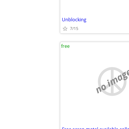
Unblocking
7/15
free
no imag