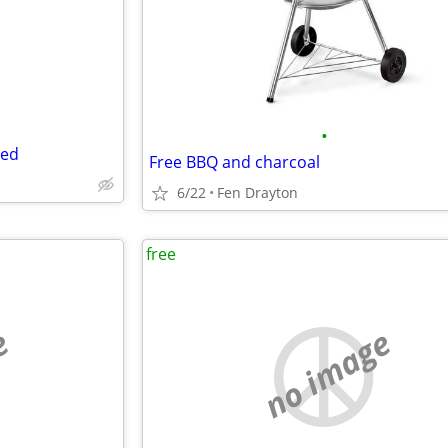
•
ted
Free BBQ and charcoal
6/22
Fen Drayton
free
e
no image