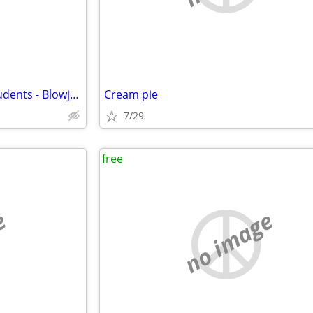
Very well hung for women + students - Blowjobs full sex or anal
Cream pie
7/29
free
e
no image