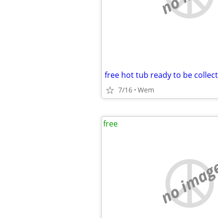
free hot tub ready to be collec
7/16
Wem
free
no imag