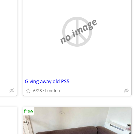
no image
Giving away old PS5
6/23
London
free