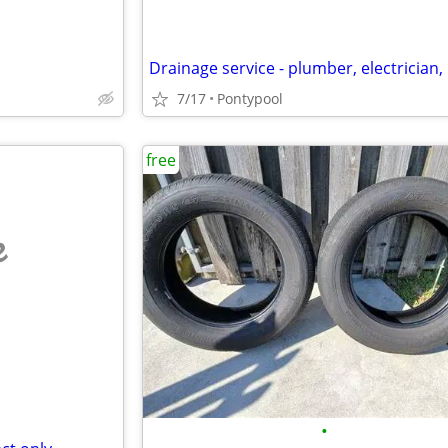
7/17
Pontypool
free
e
•