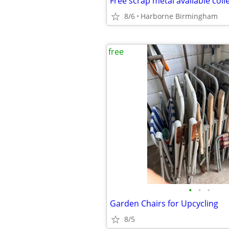
Free scrap metal available coll
8/6
Harborne Birmingham
free
•
•
•
Garden Chairs for Upcycling
8/5