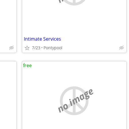
Intimate Services
7/23
Pontypool
free
no image