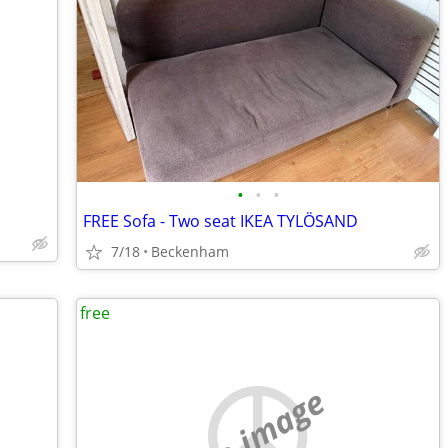
•
•
•
FREE Sofa - Two seat IKEA TYLÖSAND
7/18
Beckenham
free
no image