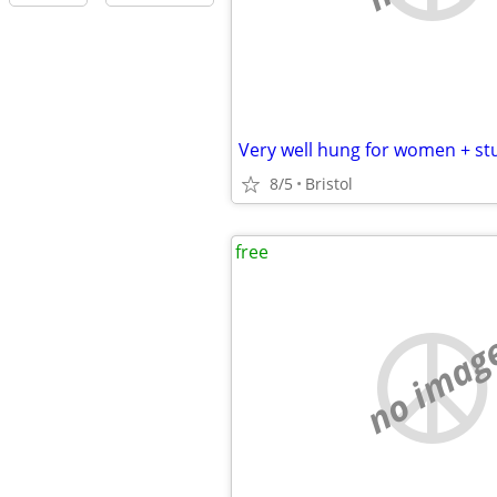
8/5
Bristol
free
no imag