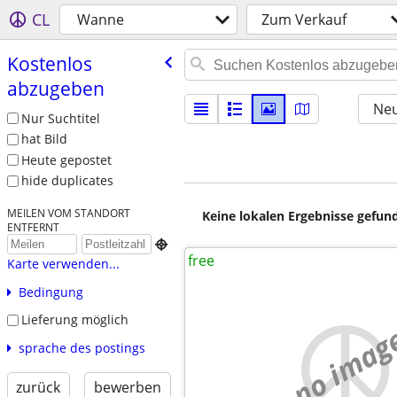
CL
Wanne
Zum Verkauf
Kostenlos
abzugeben
Neu
Nur Suchtitel
hat Bild
Heute gepostet
hide duplicates
MEILEN VOM STANDORT
Keine lokalen Ergebnisse gefund
ENTFERNT

free
Karte verwenden...
Bedingung
Lieferung möglich
no imag
sprache des postings
zurück
bewerben