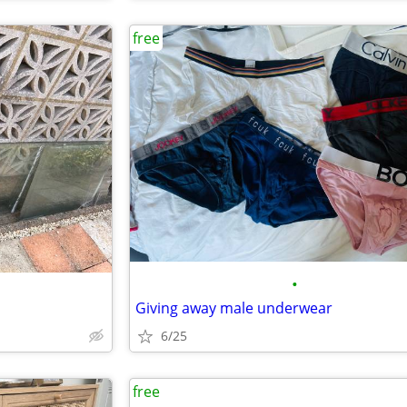
free
•
Giving away male underwear
6/25
free