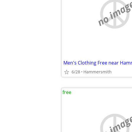
no imag
Men's Clothing Free near Ha
6/28
Hammersmith
free
no imag