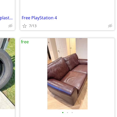
Drainage service - plumber, electrician, plasterer
Free PlayStation 4
7/13
free
•
•
•