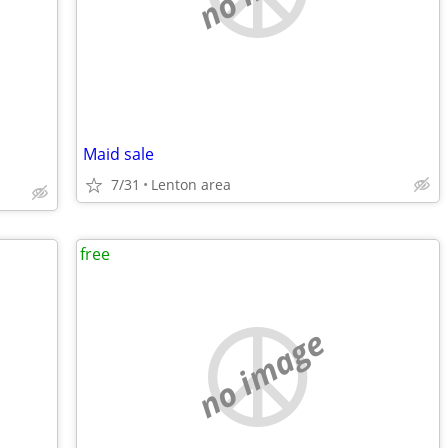
Maid sale
7/31
Lenton area
free
no image