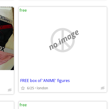
free
no image
FREE box of 'ANIME' figures
6/25
london
free