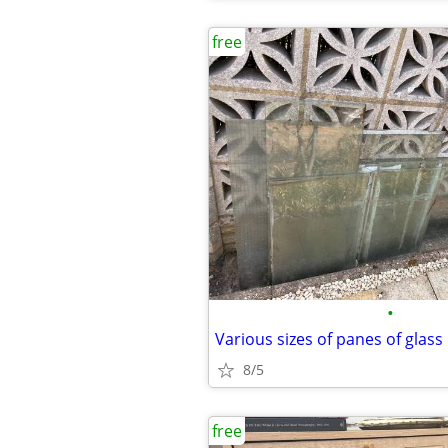
free
•
Various sizes of panes of glass
8/5
free