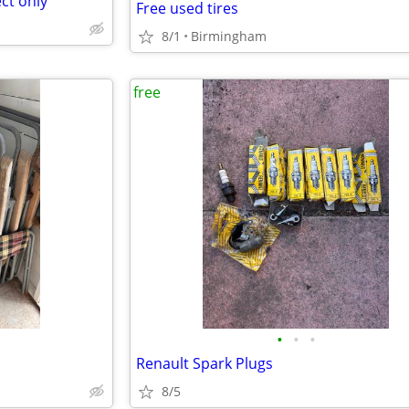
ect only
Free used tires
8/1
Birmingham
free
•
•
•
Renault Spark Plugs
8/5