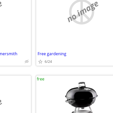
e
no image
mmersmith
Free gardening
6/24
free
e