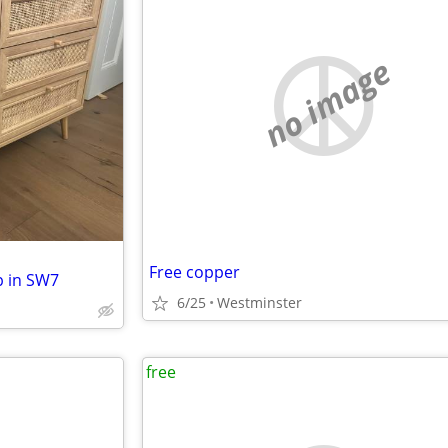
no image
Free copper
p in SW7
6/25
Westminster
free