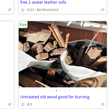
free 2 seater leather sofa
6/23
Berkhamsted
free
•
•
•
•
Untreated old wood good for burning
8/3