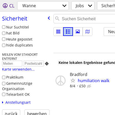
CL
Wanne
Jobs
Sicher
Sicherheit
Nur Suchtitel
Neu
hat Bild
Heute gepostet
hide duplicates
MEILEN VOM STANDORT
ENTFERNT
Keine lokalen Ergebnisse gefund

Karte verwenden...
Bradford
Praktikum
humiliation walk
Gemeinnützige
8/4
£50
Organisation
Telearbeit OK
Anstellungsart
zurück
bewerben