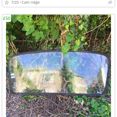
7/25
Cam ridge
£50