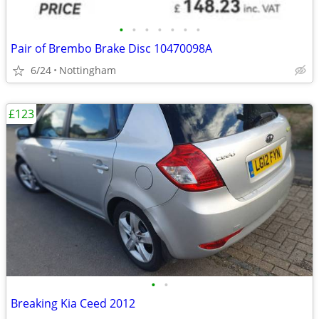
•
•
•
•
•
•
•
Pair of Brembo Brake Disc 10470098A
6/24
Nottingham
£123
•
•
Breaking Kia Ceed 2012