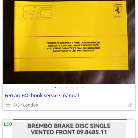
•
•
•
•
•
•
Ferrari F40 book service manual
8/5
London
£50