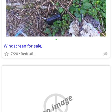
•
Windscreen for sale,
7/28
Redruth
no image