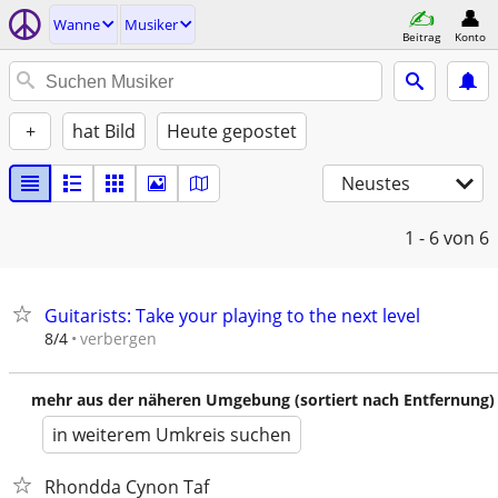
Wanne
Musiker
Beitrag
Konto
+
hat Bild
Heute gepostet
Neustes
1 - 6
von 6
Guitarists: Take your playing to the next level
verbergen
8/4
mehr aus der näheren Umgebung (sortiert nach Entfernung)
in weiterem Umkreis suchen
Rhondda Cynon Taf