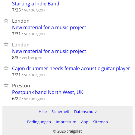
Starting a Indie Band
verbergen
7/25
London
New material for a music project
verbergen
7/31
London
New material for a music project
verbergen
8/3
Cajon drummer needs female acoustic guitar player
verbergen
7/21
Preston
Postpunk band North West, UK
verbergen
6/22
Hilfe
Sicherheit
Datenschutz
Bedingungen
Impressum
App
Sitemap
© 2026 craigslist