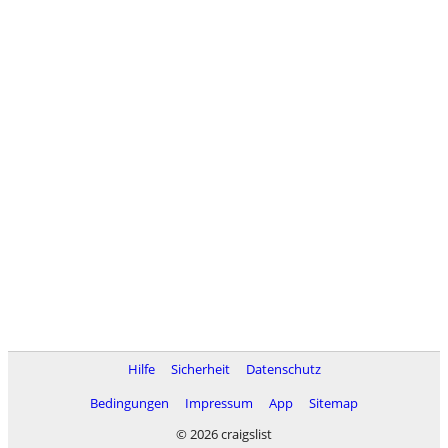
Hilfe
Sicherheit
Datenschutz
Bedingungen
Impressum
App
Sitemap
© 2026 craigslist