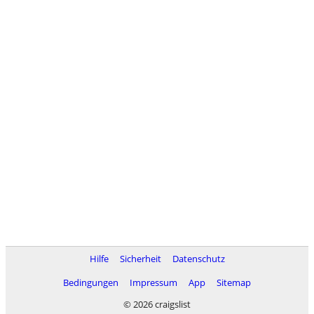
Hilfe
Sicherheit
Datenschutz
Bedingungen
Impressum
App
Sitemap
© 2026 craigslist