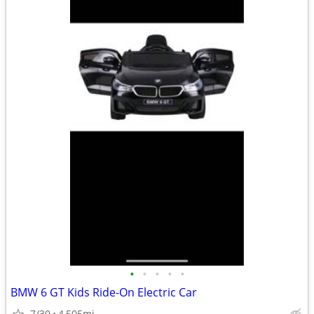
•
•
•
•
•
BMW 6 GT Kids Ride-On Electric Car
7/30
4,505mi