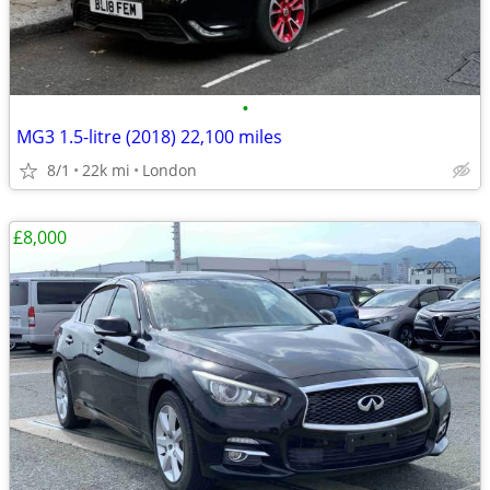
•
MG3 1.5-litre (2018) 22,100 miles
8/1
22k mi
London
£8,000