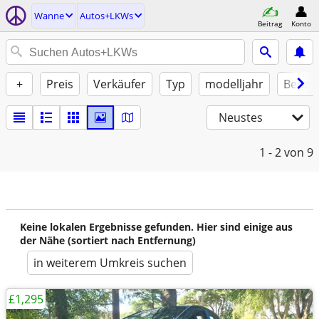
Wanne
Autos+LKWs
Beitrag
Konto
+
Preis
Verkäufer
Typ
modelljahr
Benzin
Neustes
1 - 2
von 9
Keine lokalen Ergebnisse gefunden. Hier sind einige aus
der Nähe (sortiert nach Entfernung)
in weiterem Umkreis suchen
£1,295