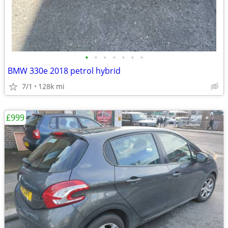
•
•
•
•
•
•
•
BMW 330e 2018 petrol hybrid
7/1
128k mi
£999