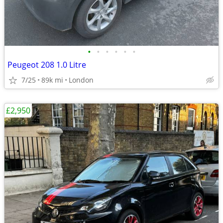
•
•
•
•
•
•
Peugeot 208 1.0 Litre
7/25
89k mi
London
£2,950