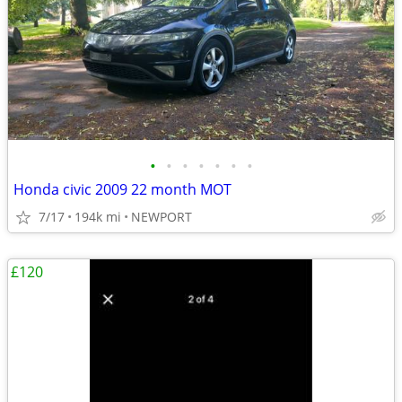
•
•
•
•
•
•
•
Honda civic 2009 22 month MOT
7/17
194k mi
NEWPORT
£120