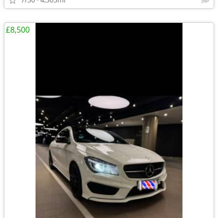
£8,500