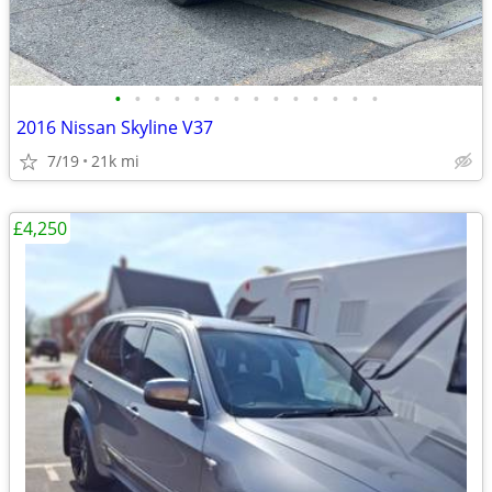
•
•
•
•
•
•
•
•
•
•
•
•
•
•
2016 Nissan Skyline V37
7/19
21k mi
£4,250