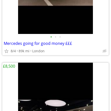
•
•
•
Mercedes going for good money £££
8/4
89k mi
London
£8,500