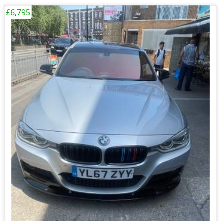
£6,795