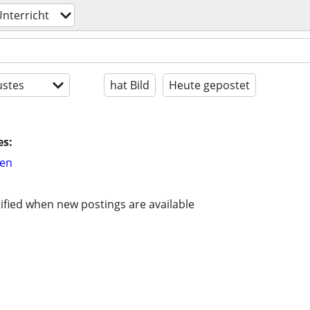
nterricht
stes
hat Bild
Heute gepostet
es:
hen
ified when new postings are available