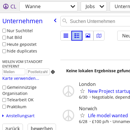
CL
Wanne
Jobs
Unter
Unternehmen
Nur Suchtitel
Neu
hat Bild
Heute gepostet
hide duplicates
MEILEN VOM STANDORT
ENTFERNT
Keine lokalen Ergebnisse gefund

Karte verwenden...
London
Gemeinnützige
New Project startu
Organisation
6/30
Negotiable, depend
Telearbeit OK
Praktikum
Norwich
Life model wanted
Anstellungsart
6/28
£100 p/h
Unnamed
zurück
bewerben