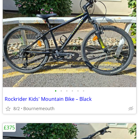
•
•
•
•
•
•
Rockrider Kids' Mountain Bike – Black
8/2
Bournemeouth
£375