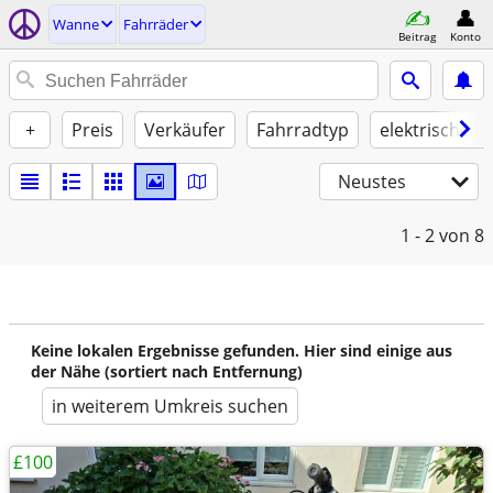
Wanne
Fahrräder
Beitrag
Konto
+
Preis
Verkäufer
Fahrradtyp
elektrische U
Neustes
1 - 2
von 8
Keine lokalen Ergebnisse gefunden. Hier sind einige aus
der Nähe (sortiert nach Entfernung)
in weiterem Umkreis suchen
£100