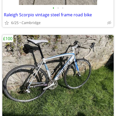
•
•
•
Raleigh Scorpio vintage steel frame road bike
6/25
Cambridge
£100