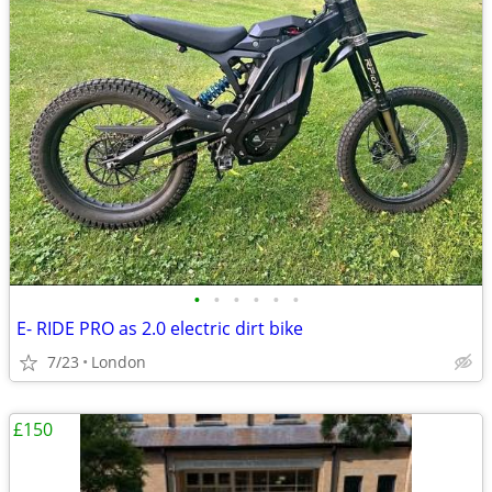
•
•
•
•
•
•
E- RIDE PRO as 2.0 electric dirt bike
7/23
London
£150