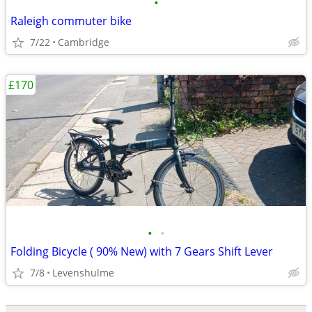
•
Raleigh commuter bike
7/22
Cambridge
£170
•
•
Folding Bicycle ( 90% New) with 7 Gears Shift Lever
7/8
Levenshulme