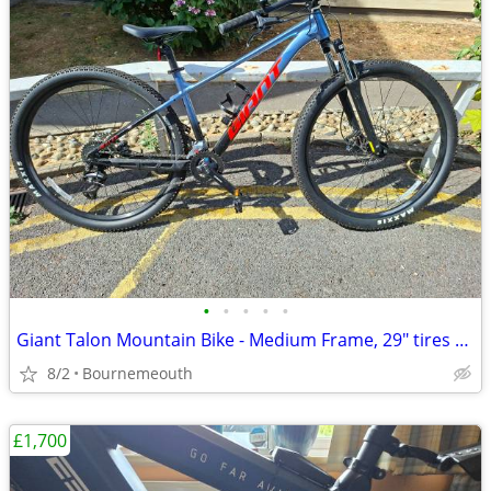
•
•
•
•
•
Giant Talon Mountain Bike - Medium Frame, 29" tires – Excellent Condi
8/2
Bournemeouth
£1,700