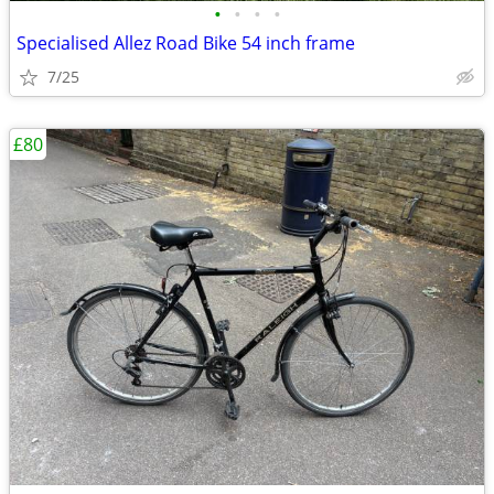
•
•
•
•
Specialised Allez Road Bike 54 inch frame
7/25
£80