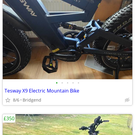
•
•
•
•
•
Tesway X9 Electric Mountain Bike
8/6
Bridgend
£350