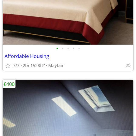
•
•
•
•
•
Affordable Housing
7/7
2br
1528ft
Mayfair
2
£400