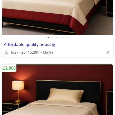
•
•
•
•
•
Affordable quality housing
6/27
2br
1528ft
Mayfair
2
£2,800