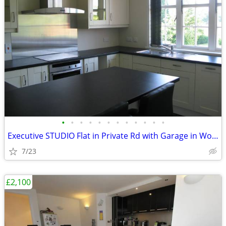
•
•
•
•
•
•
•
•
•
•
•
•
Executive STUDIO Flat in Private Rd with Garage in Woking, Surrey
7/23
£2,100