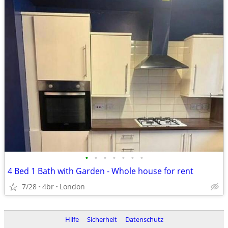
•
•
•
•
•
•
•
4 Bed 1 Bath with Garden - Whole house for rent
7/28
4br
London
Hilfe
Sicherheit
Datenschutz