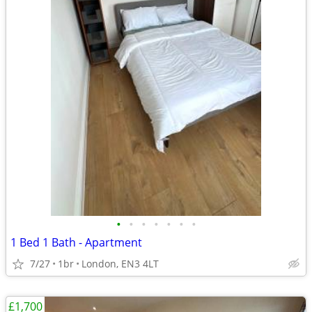
•
•
•
•
•
•
•
1 Bed 1 Bath - Apartment
7/27
1br
London, EN3 4LT
£1,700