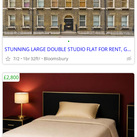
•
STUNNING LARGE DOUBLE STUDIO FLAT FOR RENT, Gower Street, WC1
7/2
1br
32ft
Bloomsbury
2
£2,800