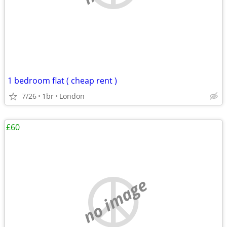
1 bedroom flat ( cheap rent )
7/26
1br
London
£60
no image