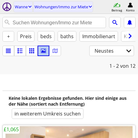
Wanne
Wohnungen/Immo zur Miete
Beitrag
Konto
+
Preis
beds
baths
Immobilienart
Katze
Neustes
1 - 2
von 12
Keine lokalen Ergebnisse gefunden. Hier sind einige aus
der Nähe (sortiert nach Entfernung)
in weiterem Umkreis suchen
£1,065