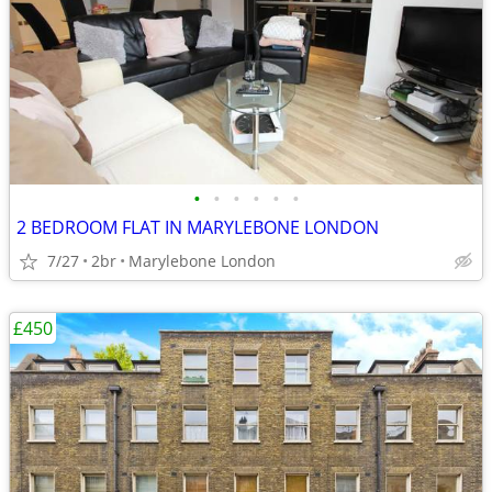
•
•
•
•
•
•
2 BEDROOM FLAT IN MARYLEBONE LONDON
7/27
2br
Marylebone London
£450