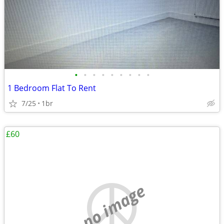
•
•
•
•
•
•
•
•
•
1 Bedroom Flat To Rent
7/25
1br
£60
no image