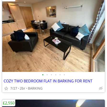
•
•
•
•
•
•
COZY TWO BEDROOM FLAT IN BARKING FOR RENT
7/27
2br
BARKING
£2,550